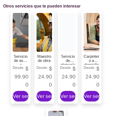
Otros servicios que te pueden interesar
Servicio
Maestro
Servicio
Carpinter
de aseo
de obra
de
o a
a
plomería
domicilio
$
$
$
$
domicilio
99.90
24.90
24.90
24.90
0
0
0
0
Ver servicio
Ver servicio
Ver servicio
Ver servicio