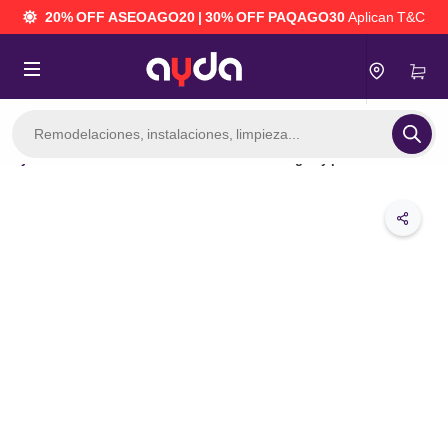
20% OFF ASEOAGO20 | 30% OFF PAQAGO30
Aplican T&C
Búsqueda
de
productos
Servicios
Instalación de filtro de agua y purificador
 mantenimiento del hogar