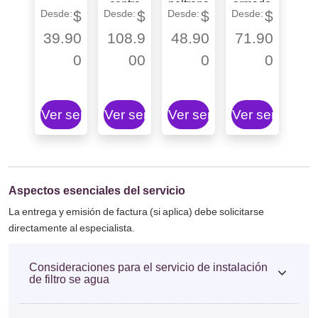
centro
poltrona
armado
$
$
$
$
de
/sofá
de
entreten
cama
clóset
39.90
108.9
48.90
71.90
imiento
0
00
0
0
Ver servicio
Ver servicio
Ver servicio
Ver servicio
Aspectos esenciales del servicio
La entrega y emisión de factura (si aplica) debe solicitarse
directamente al especialista.
Consideraciones para el servicio de instalación
de filtro se agua