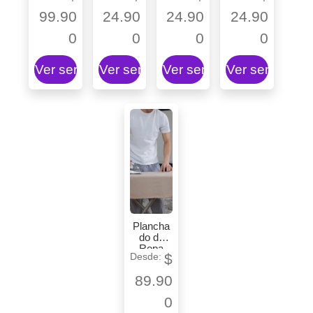
99.90
24.90
24.90
24.90
0
0
0
0
Ver servicio
Ver servicio
Ver servicio
Ver servicio
Plancha
do de
Ropa
$
89.90
0