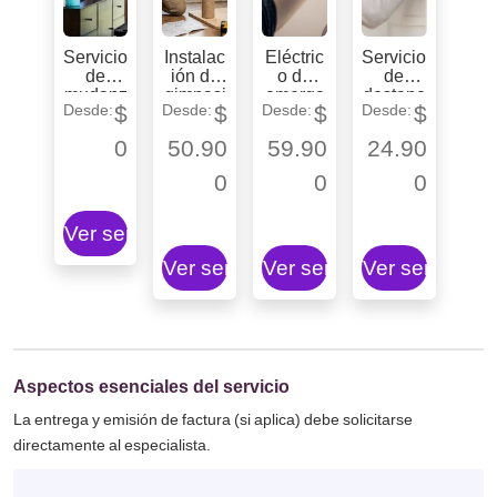
Servicio
Instalac
Eléctric
Servicio
de
ión de
o de
de
mudanz
gimnasi
emerge
destape
$
$
$
$
a con
o para
ncia
de
embalaj
gatos
con
cañería
0
50.90
59.90
24.90
e
servicio
s
express
0
0
0
Ver servicio
Ver servicio
Ver servicio
Ver servicio
Aspectos esenciales del servicio
La entrega y emisión de factura (si aplica) debe solicitarse
directamente al especialista.