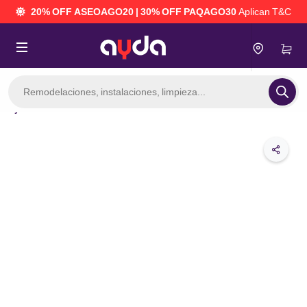
20% OFF ASEOAGO20 | 30% OFF PAQAGO30
Aplican T&C
Búsqueda
de
productos
Servicios
Armado de mesa de tv
 mantenimiento del hogar