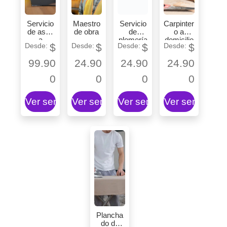
Servicio
Maestro
Servicio
Carpinter
de aseo
de obra
de
o a
a
plomería
domicilio
$
$
$
$
domicilio
99.90
24.90
24.90
24.90
0
0
0
0
Ver servicio
Ver servicio
Ver servicio
Ver servicio
Plancha
do de