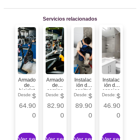
Servicios relacionados
Armado
Armado
Instalac
Instalac
de
de
ión de
ión de
biciclet
camina
sanitari
espejos
$
$
$
$
a
doras
os
estática
64.90
82.90
89.90
46.90
0
0
0
0
Ver servicio
Ver servicio
Ver servicio
Ver servicio