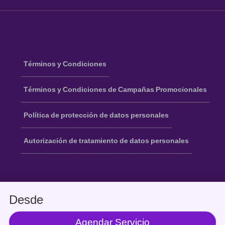
Términos y Condiciones
Términos y Condiciones de Campañas Promocionales
Política de protección de datos personales
Autorización de tratamiento de datos personales
Logo de Linkedin de AYDA
Logo de Facebook
Logo de Youtube
Logo
Desde
Agendar Servicio