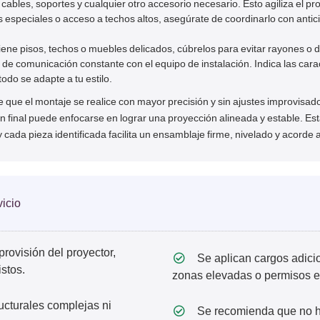
, cables, soportes y cualquier otro accesorio necesario. Esto agiliza el p
s especiales o acceso a techos altos, asegúrate de coordinarlo con antic
tiene pisos, techos o muebles delicados, cúbrelos para evitar rayones o d
de comunicación constante con el equipo de instalación. Indica las cara
todo se adapte a tu estilo.
e que el montaje se realice con mayor precisión y sin ajustes improvisad
ción final puede enfocarse en lograr una proyección alineada y estable. 
 cada pieza identificada facilita un ensamblaje firme, nivelado y acorde a
icio
provisión del proyector,
Se aplican cargos adicio
istos.
zonas elevadas o permisos e
cturales complejas ni
Se recomienda que no ha