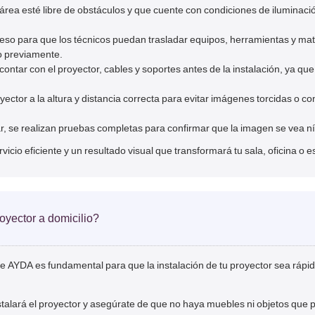
 área esté libre de obstáculos y que cuente con condiciones de iluminac
ceso para que los técnicos puedan trasladar equipos, herramientas y mat
lo previamente.
tar con el proyector, cables y soportes antes de la instalación, ya que e
oyector a la altura y distancia correcta para evitar imágenes torcidas o 
r, se realizan pruebas completas para confirmar que la imagen se vea níti
icio eficiente y un resultado visual que transformará tu sala, oficina o
oyector a domicilio?
de AYDA es fundamental para que la instalación de tu proyector sea rápida,
alará el proyector y asegúrate de que no haya muebles ni objetos que pue