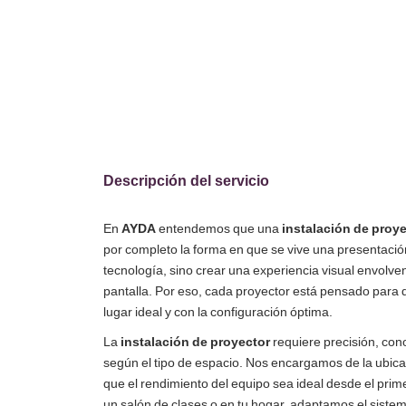
Descripción del servicio
En
AYDA
entendemos que una
instalación de proy
por completo la forma en que se vive una presentación
tecnología, sino crear una experiencia visual envolve
pantalla. Por eso, cada proyector está pensado para q
lugar ideal y con la configuración óptima.
La
instalación de proyector
requiere precisión, con
según el tipo de espacio. Nos encargamos de la ubica
que el rendimiento del equipo sea ideal desde el prime
un salón de clases o en tu hogar, adaptamos el sistem