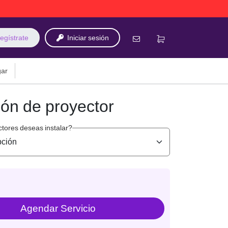
egístrate
Iniciar sesión
gar
ión de proyector
tores deseas instalar?
Agendar Servicio