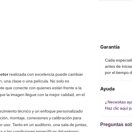
Garantía
Cada especiali
antes de inicia
por el tiempo 
ector
realizada con excelencia puede cambiar
, una clase o una película. No solo es
nte que conecte con quienes están frente a la
Ayuda
ue la imagen llegue con la mejor calidad, en el
¿Necesitas ayu
Haz clic aquí 
ocimiento técnico y un enfoque personalizado
ción, montaje, conexiones y calibración para
Preguntas sobr
r uso. Tanto en un auditorio, una sala de juntas,
a a las condiciones específicas del entorno.