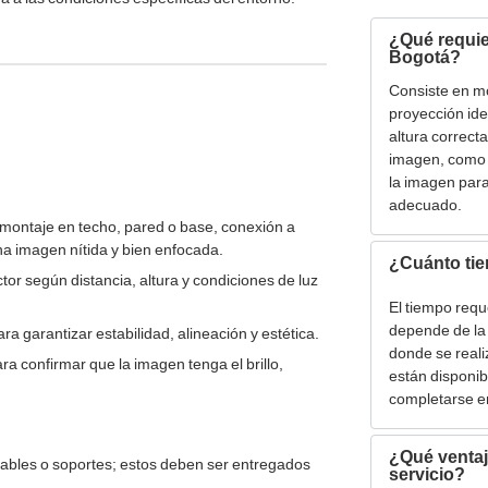
¿Qué requie
Bogotá?
Consiste en mo
proyección ide
altura correct
imagen, como c
la imagen para
adecuado.
 montaje en techo, pared o base, conexión a
a imagen nítida y bien enfocada.
¿Cuánto tie
or según distancia, altura y condiciones de luz
El tiempo requ
depende de la 
ra garantizar estabilidad, alineación y estética.
donde se realiz
a confirmar que la imagen tenga el brillo,
están disponib
completarse e
¿Qué ventaj
 cables o soportes; estos deben ser entregados
servicio?