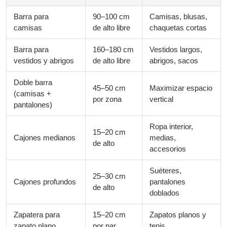
Barra para
90–100 cm
Camisas, blusas,
camisas
de alto libre
chaquetas cortas
Barra para
160–180 cm
Vestidos largos,
vestidos y abrigos
de alto libre
abrigos, sacos
Doble barra
45–50 cm
Maximizar espacio
(camisas +
por zona
vertical
pantalones)
Ropa interior,
15–20 cm
Cajones medianos
medias,
de alto
accesorios
Suéteres,
25–30 cm
Cajones profundos
pantalones
de alto
doblados
Zapatera para
15–20 cm
Zapatos planos y
zapato plano
por par
tenis