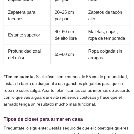
Zapatera para
20–25 cm
Zapatos de tacón
tacones
por par
alto
40–60 cm
Maletas, cajas,
Estante superior
de alto libre
ropa de temporada
Profundidad total
Ropa colgada sin
55–60 cm
del clóset
arrugas
*
Ten en cuenta:
Si el clóset tiene menos de 55 cm de profundidad,
instala la barra en diagonal o usa ganchos plegables para que la
ropa no sobresalga.
Aparte
, planificar las zonas internas de acuerdo
con lo que vas a guardar evita rediseños costosos y hace que el
armado tenga un resultado mucho más funcional.
Tipos de clóset para armar en casa
Pregúntate lo siguiente: ¿estás seguro de que el clóset que quieres