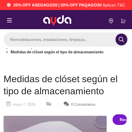
20% OFF ASEOAGO20 | 30% OFF PAQAGO30
Aplican T&C
Búsqueda
de
productos
Consejos
Medidas de clóset según el tipo de almacenamiento
 mantenimiento del hogar
Medidas de clóset según el
tipo de almacenamiento
mayo 7, 2026
0
Comentarios
Resum