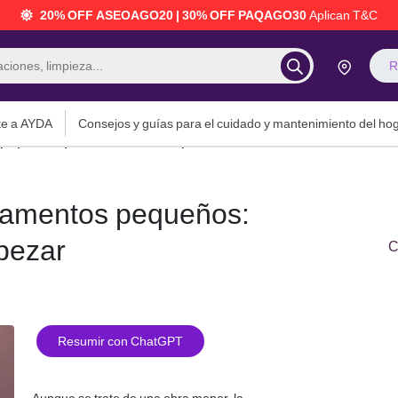
20% OFF ASEOAGO20 | 30% OFF PAQAGO30
Aplican T&C
R
te a AYDA
Consejos y guías para el cuidado y mantenimiento del ho
pequeños: qué hacer antes de empezar
tamentos pequeños:
pezar
C
Resumir con ChatGPT