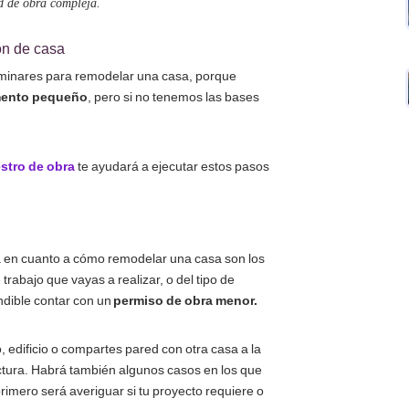
d de obra compleja.
ón de casa
minares para remodelar una casa, porque
mento pequeño
, pero si no tenemos las bases
stro de obra
te ayudará a ejecutar estos pasos
a en cuanto a cómo remodelar una casa son los
rabajo que vayas a realizar, o del tipo de
ndible contar con un
permiso de obra menor.
, edificio o compartes pared con otra casa a la
uctura. Habrá también algunos casos en los que
imero será averiguar si tu proyecto requiere o