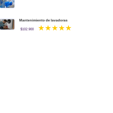
5.00
de 5
Mantenimiento de lavadoras
Valorado en
$
102.900
5.00
de 5