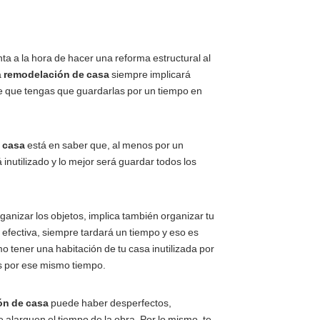
ta a la hora de hacer una reforma estructural al
a
remodelación de casa
siempre implicará
e que tengas que guardarlas por un tiempo en
 casa
está en saber que, al menos por un
inutilizado y lo mejor será guardar todos los
anizar los objetos, implica también organizar tu
fectiva, siempre tardará un tiempo y eso es
 tener una habitación de tu casa inutilizada por
as por ese mismo tiempo.
ón de casa
puede haber desperfectos,
alarguen el tiempo de la obra. Por lo mismo, te