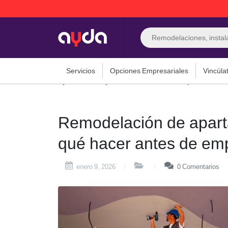
Búsqueda
de
productos
Servicios
Opciones Empresariales
Vincúla
Consejos
Remodelación de apartamentos 
Remodelación de apar
qué hacer antes de em
enero 9, 2026
0
Comentarios