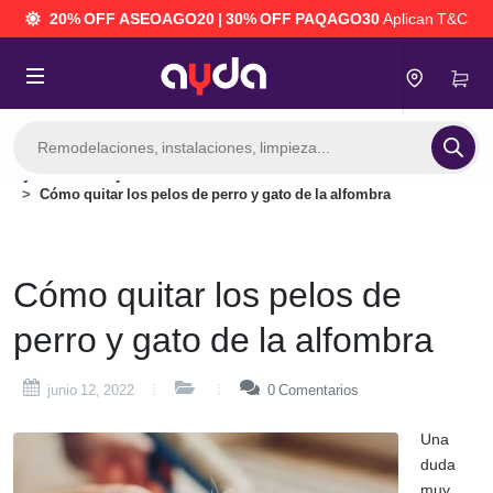
20% OFF ASEOAGO20 | 30% OFF PAQAGO30
Aplican T&C
Búsqueda
de
productos
Consejos
Cómo quitar los pelos de perro y gato de la alfombra
 mantenimiento del hogar
Cómo quitar los pelos de
perro y gato de la alfombra
junio 12, 2022
0
Comentarios
Una
duda
muy